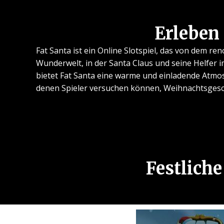
Erleben 
Fat Santa ist ein Online Slotspiel, das von dem re
Wunderwelt, in der Santa Claus und seine Helfer i
bietet Fat Santa eine warme und einladende Atmosp
denen Spieler versuchen können, Weihnachtsges
Festliche