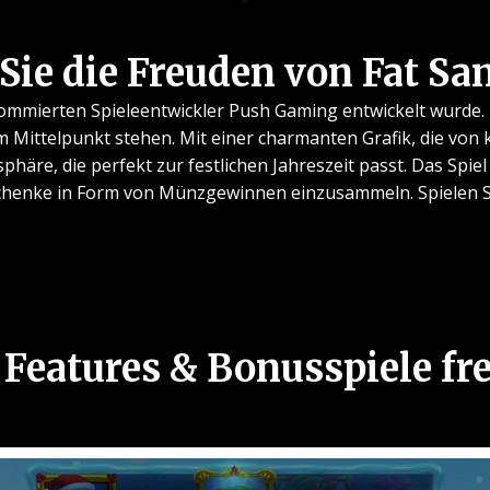
Sie die Freuden von Fat San
nommierten Spieleentwickler Push Gaming entwickelt wurde. Da
m Mittelpunkt stehen. Mit einer charmanten Grafik, die von 
häre, die perfekt zur festlichen Jahreszeit passt. Das Spie
chenke in Form von Münzgewinnen einzusammeln. Spielen S
 Features & Bonusspiele fr