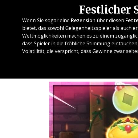
Festlicher 
Wenn Sie sogar eine
Rezension
über diesen
Fett
bietet, das sowohl Gelegenheitsspieler als auch e
Wettmöglichkeiten machen es zu einem zugänglichen
dass Spieler in die fröhliche Stimmung eintauchen
Volatilität, die verspricht, dass Gewinne zwar sel