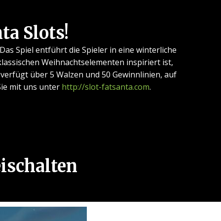
ta Slots!
s Spiel entführt die Spieler in eine winterliche
klassischen Weihnachtselementen inspiriert ist,
l verfügt über 5 Walzen und 50 Gewinnlinien, auf
ie mit uns unter
http://slot-fatsanta.com
.
eischalten