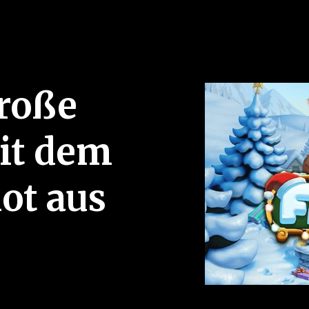
große
it dem
lot aus